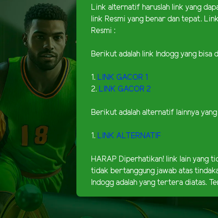
Link alternatif haruslah link yang dap
link Resmi yang benar dan tepat. Link
Resmi :
Berikut adalah link Indogg yang bisa d
1.
LINK GACOR 1
2.
LINK GACOR 2
Berikut adalah alternatif lainnya yang
1.
LINK ALTERNATIF
HARAP Diperhatikan! link lain yang t
tidak bertanggung jawab atas tindaka
Indogg adalah yang tertera diatas. Te