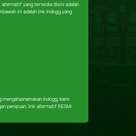
 alternatif yang tersedia disini adalah
Dibawah ini adalah link Indogg yang
yang mengatasnamakan Indogg, kami
n penipuan. link alternatif RESMI